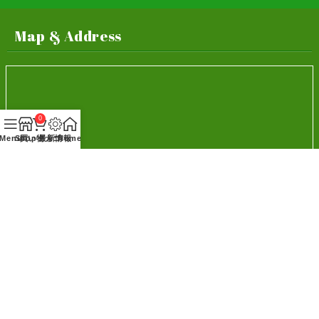
Map & Address
0
Menu
Shop
買い物カゴ
最新情報
Home
〒065-0031
札幌市東区北31条東12丁目1番5号
フリーダイヤル：0120-73-0255
TEL：011-731-0255
当販売所の新聞配達エリア
会員登録のメリット
FAX：011-731-0248
札幌市東区下記住所
電話受付時間：8：00～17：30（月～金）
8：00～12：00（土日祝）
会員登録をすると次回から、ログインするだけ
1
東4丁目～東7丁目
で簡単に注文ができます.
北22条～23条
東16丁目～東23丁目
© 2026
Doshin Atsuchi All Rights Reserved.
マイページで、買い物商品の発送状況・過去の