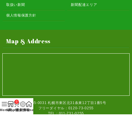
取扱い新聞
新聞配達エリア
個人情報保護方針
Map & Address
0
〒065-0031
札幌市東区北31条東12丁目1番5号
フリーダイヤル：0120-73-0255
Menu
Shop
買い物カゴ
最新情報
Home
TEL：011-731-0255
FAX：011-731-0248
電話受付時間：8：00～17：30（月～金）
8：00～12：00（土日祝）