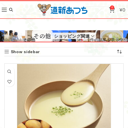
0
¥
0
その他
ショッピング関連
全商品
その他
1件の結果を表示中
Show sidebar